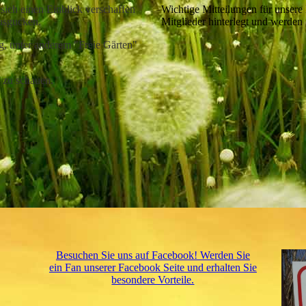
 sich einen Einblick verschaffen
Wichtige Mitteilungen für unsere 
ausgucken.
Mitglieder hinterlegt und werden 
g, unter anderem "Freie Gärten"
 zu schauen.
Besuchen Sie uns auf Facebook! Werden Sie
ein Fan unserer Facebook Seite und erhalten Sie
besondere Vorteile.