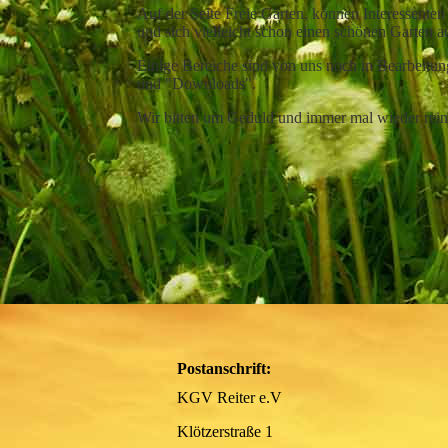
Auf der Seite Freie Gärten, können Interessenten
und sich vielleicht schon einen schönen Garten 
Einige Bereiche sind von uns noch in Bearbeitun
und "Downloads".
Wir bitten um Geduld und immer mal wieder rein
Postanschrift:
KGV Reiter e.V
Klötzerstraße 1